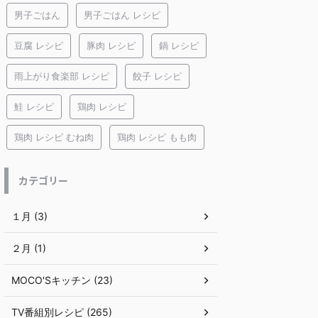
男子ごはん
男子ごはん レシピ
豆腐 レシピ
豚肉 レシピ
鍋 レシピ
雨上がり食楽部 レシピ
餃子 レシピ
鮭 レシピ
鶏肉 レシピ
鶏肉 レシピ むね肉
鶏肉 レシピ もも肉
カテゴリー
１月 (3)
２月 (1)
MOCO'Sキッチン (23)
TV番組別レシピ (265)