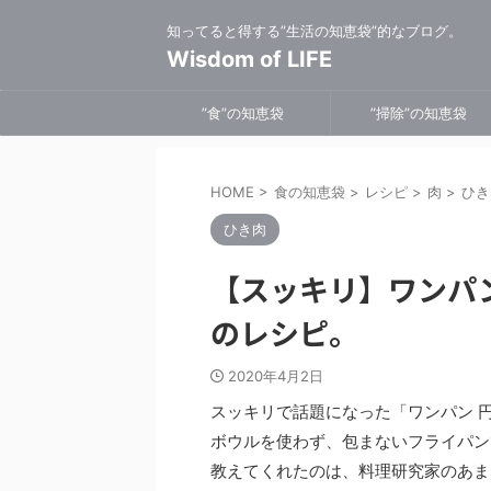
知ってると得する”生活の知恵袋”的なブログ。
Wisdom of LIFE
”食”の知恵袋
”掃除”の知恵袋
HOME
>
食の知恵袋
>
レシピ
>
肉
>
ひき
ひき肉
【スッキリ】ワンパ
のレシピ。
2020年4月2日
スッキリで話題になった「ワンパン 
ボウルを使わず、包まないフライパン
教えてくれたのは、料理研究家のあま