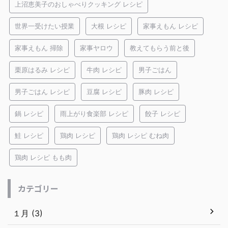
上沼恵美子のおしゃべりクッキング レシピ
世界一受けたい授業
大根 レシピ
家事えもん レシピ
家事えもん 掃除
家事ヤロウ
教えてもらう前と後
栗原はるみ レシピ
牛肉 レシピ
男子ごはん
男子ごはん レシピ
豆腐 レシピ
豚肉 レシピ
鍋 レシピ
雨上がり食楽部 レシピ
餃子 レシピ
鮭 レシピ
鶏肉 レシピ
鶏肉 レシピ むね肉
鶏肉 レシピ もも肉
カテゴリー
１月 (3)