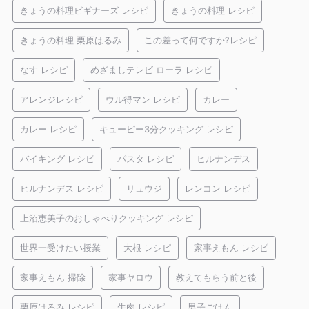
きょうの料理ビギナーズ レシピ
きょうの料理 レシピ
きょうの料理 栗原はるみ
この差って何ですか?レシピ
なす レシピ
めざましテレビ ローラ レシピ
アレンジレシピ
ウル得マン レシピ
カレー
カレー レシピ
キューピー3分クッキング レシピ
バイキング レシピ
パスタ レシピ
ヒルナンデス
ヒルナンデス レシピ
リュウジ
レンコン レシピ
上沼恵美子のおしゃべりクッキング レシピ
世界一受けたい授業
大根 レシピ
家事えもん レシピ
家事えもん 掃除
家事ヤロウ
教えてもらう前と後
栗原はるみ レシピ
牛肉 レシピ
男子ごはん