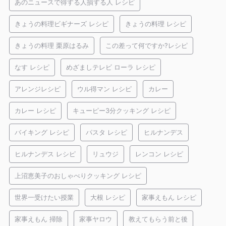
あのニュースで得する人損する人 レシピ
きょうの料理ビギナーズ レシピ
きょうの料理 レシピ
きょうの料理 栗原はるみ
この差って何ですか?レシピ
なす レシピ
めざましテレビ ローラ レシピ
アレンジレシピ
ウル得マン レシピ
カレー
カレー レシピ
キューピー3分クッキング レシピ
バイキング レシピ
パスタ レシピ
ヒルナンデス
ヒルナンデス レシピ
リュウジ
レンコン レシピ
上沼恵美子のおしゃべりクッキング レシピ
世界一受けたい授業
大根 レシピ
家事えもん レシピ
家事えもん 掃除
家事ヤロウ
教えてもらう前と後