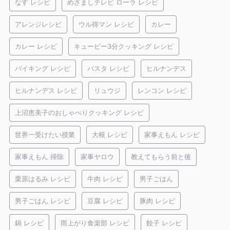
なす レシピ
めざましテレビ ローラ レシピ
アレンジレシピ
ウル得マン レシピ
カレー
カレー レシピ
キューピー3分クッキング レシピ
バイキング レシピ
パスタ レシピ
ヒルナンデス
ヒルナンデス レシピ
リュウジ
レンコン レシピ
上沼恵美子のおしゃべりクッキング レシピ
世界一受けたい授業
大根 レシピ
家事えもん レシピ
家事えもん 掃除
家事ヤロウ
教えてもらう前と後
栗原はるみ レシピ
牛肉 レシピ
男子ごはん
男子ごはん レシピ
豆腐 レシピ
豚肉 レシピ
鍋 レシピ
雨上がり食楽部 レシピ
餃子 レシピ