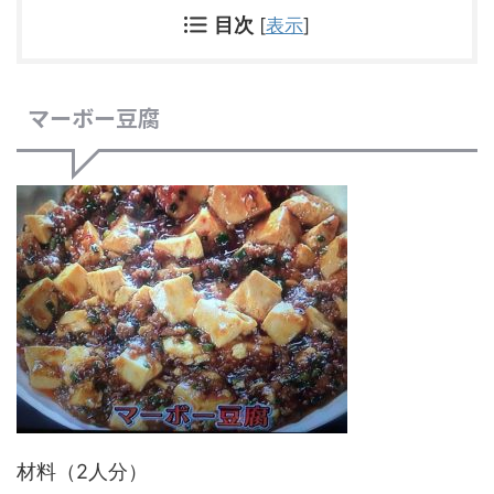
目次
[
表示
]
マーボー豆腐
材料（2人分）