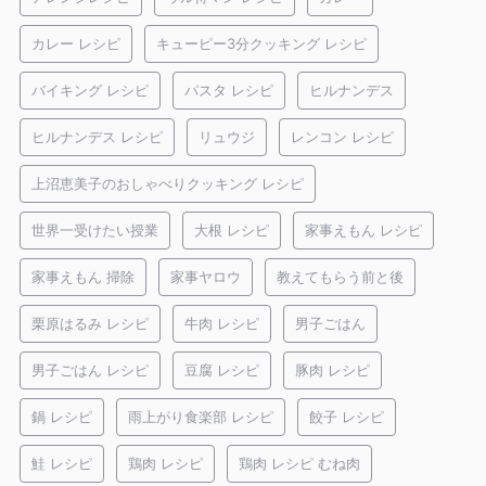
カレー レシピ
キューピー3分クッキング レシピ
バイキング レシピ
パスタ レシピ
ヒルナンデス
ヒルナンデス レシピ
リュウジ
レンコン レシピ
上沼恵美子のおしゃべりクッキング レシピ
世界一受けたい授業
大根 レシピ
家事えもん レシピ
家事えもん 掃除
家事ヤロウ
教えてもらう前と後
栗原はるみ レシピ
牛肉 レシピ
男子ごはん
男子ごはん レシピ
豆腐 レシピ
豚肉 レシピ
鍋 レシピ
雨上がり食楽部 レシピ
餃子 レシピ
鮭 レシピ
鶏肉 レシピ
鶏肉 レシピ むね肉