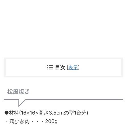
目次
[
表示
]
松風焼き
●材料(16×16×高さ3.5cmの型1台分)
・鶏ひき肉・・・200g