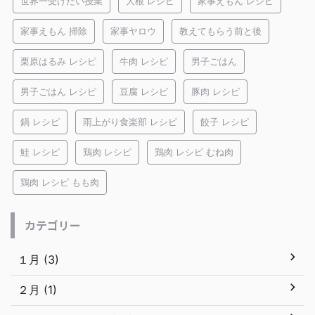
世界一受けたい授業
大根 レシピ
家事えもん レシピ
家事えもん 掃除
家事ヤロウ
教えてもらう前と後
栗原はるみ レシピ
牛肉 レシピ
男子ごはん
男子ごはん レシピ
豆腐 レシピ
豚肉 レシピ
鍋 レシピ
雨上がり食楽部 レシピ
餃子 レシピ
鮭 レシピ
鶏肉 レシピ
鶏肉 レシピ むね肉
鶏肉 レシピ もも肉
カテゴリー
１月 (3)
２月 (1)