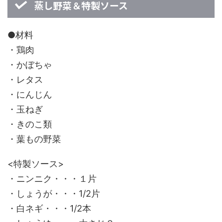
蒸し野菜＆特製ソース
●材料
・鶏肉
・かぼちゃ
・レタス
・にんじん
・玉ねぎ
・きのこ類
・葉もの野菜
<特製ソース>
・ニンニク・・・１片
・しょうが・・・1/2片
・白ネギ・・・1/2本