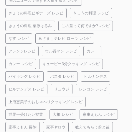
あのニュースで得する人損する人 レシピ
きょうの料理ビギナーズ レシピ
きょうの料理 レシピ
きょうの料理 栗原はるみ
この差って何ですか?レシピ
なす レシピ
めざましテレビ ローラ レシピ
アレンジレシピ
ウル得マン レシピ
カレー
カレー レシピ
キューピー3分クッキング レシピ
バイキング レシピ
パスタ レシピ
ヒルナンデス
ヒルナンデス レシピ
リュウジ
レンコン レシピ
上沼恵美子のおしゃべりクッキング レシピ
世界一受けたい授業
大根 レシピ
家事えもん レシピ
家事えもん 掃除
家事ヤロウ
教えてもらう前と後