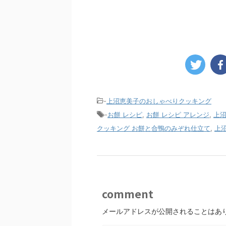
-
上沼恵美子のおしゃべりクッキング
-
お餅 レシピ
,
お餅 レシピ アレンジ
,
上沼
クッキング お餅と合鴨のみぞれ仕立て
,
上
comment
メールアドレスが公開されることはあ