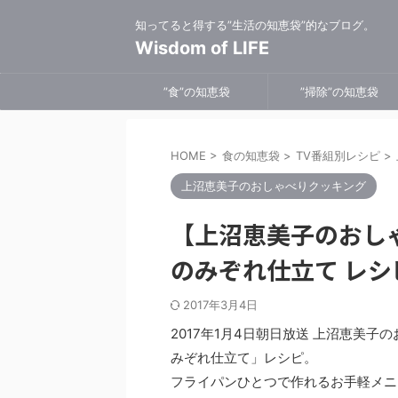
知ってると得する”生活の知恵袋”的なブログ。
Wisdom of LIFE
”食”の知恵袋
”掃除”の知恵袋
HOME
>
食の知恵袋
>
TV番組別レシピ
>
上沼恵美子のおしゃべりクッキング
【上沼恵美子のおし
のみぞれ仕立て レシ
2017年3月4日
2017年1月4日朝日放送 上沼恵美
みぞれ仕立て」レシピ。
フライパンひとつで作れるお手軽メニ