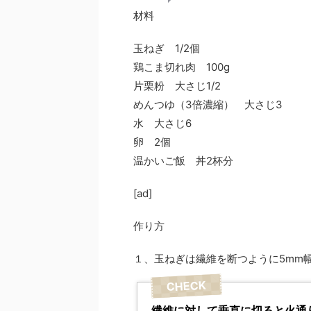
材料
玉ねぎ 1/2個
鶏こま切れ肉 100g
片栗粉 大さじ1/2
めんつゆ（3倍濃縮） 大さじ3
水 大さじ6
卵 2個
温かいご飯 丼2杯分
[ad]
作り方
１、玉ねぎは繊維を断つように5mm
繊維に対して垂直に切ると火通