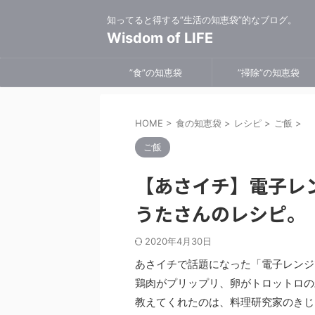
知ってると得する”生活の知恵袋”的なブログ。
Wisdom of LIFE
”食”の知恵袋
”掃除”の知恵袋
HOME
>
食の知恵袋
>
レシピ
>
ご飯
>
ご飯
【あさイチ】電子レ
うたさんのレシピ。
2020年4月30日
あさイチで話題になった「電子レンジ
鶏肉がプリップリ、卵がトロットロの
教えてくれたのは、料理研究家のきじ