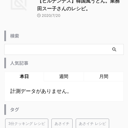
【ヒルナンデス】韓国風うどん。業務
田スー子さんのレシピ。
2020/7/20
検索
人気記事
本日
週間
月間
計測データがありません。
タグ
3分クッキング レシピ
あさイチ
あさイチ レシピ