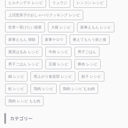
ヒルナンデス レシピ
リュウジ
レンコン レシピ
上沼恵美子のおしゃべりクッキング レシピ
世界一受けたい授業
大根 レシピ
家事えもん レシピ
家事えもん 掃除
家事ヤロウ
教えてもらう前と後
栗原はるみ レシピ
牛肉 レシピ
男子ごはん
男子ごはん レシピ
豆腐 レシピ
豚肉 レシピ
鍋 レシピ
雨上がり食楽部 レシピ
餃子 レシピ
鮭 レシピ
鶏肉 レシピ
鶏肉 レシピ むね肉
鶏肉 レシピ もも肉
カテゴリー