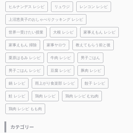
ヒルナンデス レシピ
リュウジ
レンコン レシピ
上沼恵美子のおしゃべりクッキング レシピ
世界一受けたい授業
大根 レシピ
家事えもん レシピ
家事えもん 掃除
家事ヤロウ
教えてもらう前と後
栗原はるみ レシピ
牛肉 レシピ
男子ごはん
男子ごはん レシピ
豆腐 レシピ
豚肉 レシピ
鍋 レシピ
雨上がり食楽部 レシピ
餃子 レシピ
鮭 レシピ
鶏肉 レシピ
鶏肉 レシピ むね肉
鶏肉 レシピ もも肉
カテゴリー