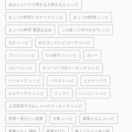
あのニュースで得する人損する人 レシピ
きょうの料理ビギナーズ レシピ
きょうの料理 レシピ
きょうの料理 栗原はるみ
この差って何ですか?レシピ
なす レシピ
めざましテレビ ローラ レシピ
アレンジレシピ
ウル得マン レシピ
カレー
カレー レシピ
キューピー3分クッキング レシピ
バイキング レシピ
パスタ レシピ
ヒルナンデス
ヒルナンデス レシピ
リュウジ
レンコン レシピ
上沼恵美子のおしゃべりクッキング レシピ
世界一受けたい授業
大根 レシピ
家事えもん レシピ
家事えもん 掃除
家事ヤロウ
教えてもらう前と後