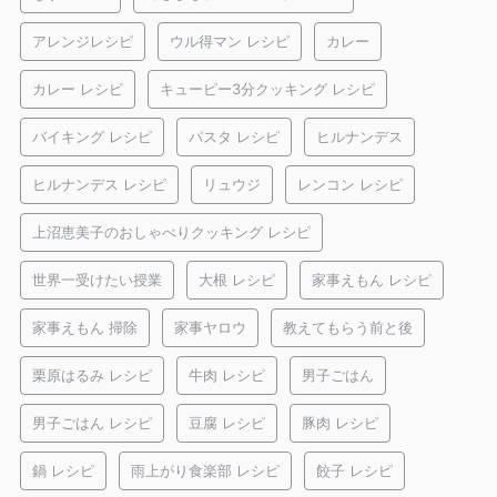
アレンジレシピ
ウル得マン レシピ
カレー
カレー レシピ
キューピー3分クッキング レシピ
バイキング レシピ
パスタ レシピ
ヒルナンデス
ヒルナンデス レシピ
リュウジ
レンコン レシピ
上沼恵美子のおしゃべりクッキング レシピ
世界一受けたい授業
大根 レシピ
家事えもん レシピ
家事えもん 掃除
家事ヤロウ
教えてもらう前と後
栗原はるみ レシピ
牛肉 レシピ
男子ごはん
男子ごはん レシピ
豆腐 レシピ
豚肉 レシピ
鍋 レシピ
雨上がり食楽部 レシピ
餃子 レシピ