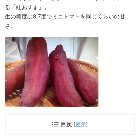
る「紅あずま」。
生の糖度は8.7度でミニトマトを同じくらいの甘
さ。
目次
[
表示
]