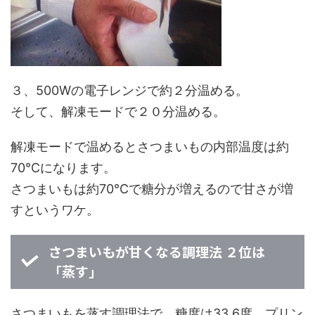
３、500Wの電子レンジで約２分温める。
そして、
解凍モード
で２０分温める。
解凍モードで温めるとさつまいもの内部温度は約
70℃になります。
さつまいもは約70℃で糖分が増えるので甘さが増
すというワケ。
さつまいもが甘くなる調理法 ２位は
「蒸す」
さつまいもを蒸す調理法で、糖度は33.6度。プリン