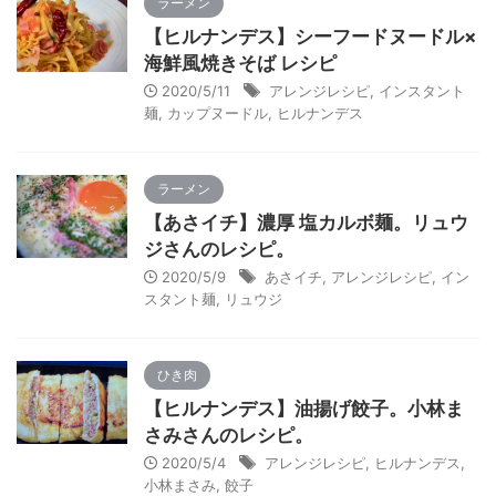
ラーメン
【ヒルナンデス】シーフードヌードル×
海鮮風焼きそば レシピ
2020/5/11
アレンジレシピ
,
インスタント
麺
,
カップヌードル
,
ヒルナンデス
ラーメン
【あさイチ】濃厚 塩カルボ麺。リュウ
ジさんのレシピ。
2020/5/9
あさイチ
,
アレンジレシピ
,
イン
スタント麺
,
リュウジ
ひき肉
【ヒルナンデス】油揚げ餃子。小林ま
さみさんのレシピ。
2020/5/4
アレンジレシピ
,
ヒルナンデス
,
小林まさみ
,
餃子