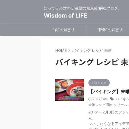
知ってると得する”生活の知恵袋”的なブログ。
Wisdom of LIFE
”食”の知恵袋
”掃除”の知恵袋
HOME
>
バイキング レシピ 未唯
バイキング レシピ 
バイキング
【バイキング】未唯
2017/3/5
バイキン
未唯レシピ 鴨のクリーム
2016年12月8日のフ
ん。
マネしたくなるアイデ