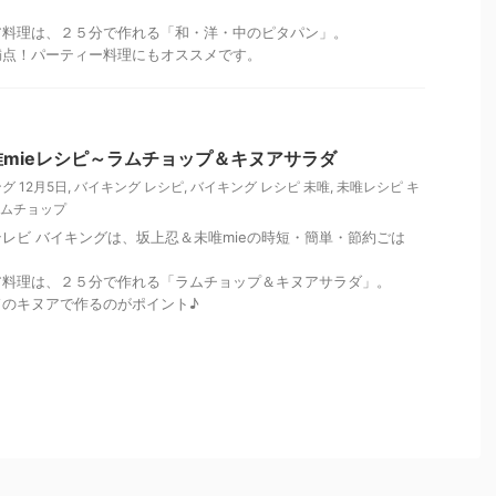
ア料理は、２５分で作れる「和・洋・中のピタパン」。
満点！パーティー料理にもオススメです。
mieレシピ～ラムチョップ＆キヌアサラダ
グ 12月5日
,
バイキング レシピ
,
バイキング レシピ 未唯
,
未唯レシピ キ
ラムチョップ
ジテレビ バイキングは、坂上忍＆未唯mieの時短・簡単・節約ごは
ア料理は、２５分で作れる「ラムチョップ＆キヌアサラダ」。
ドのキヌアで作るのがポイント♪