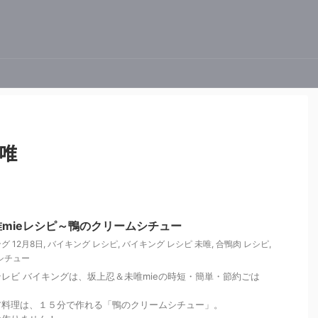
未唯
mieレシピ～鴨のクリームシチュー
グ 12月8日
,
バイキング レシピ
,
バイキング レシピ 未唯
,
合鴨肉 レシピ
,
シチュー
ジテレビ バイキングは、坂上忍＆未唯mieの時短・簡単・節約ごは
ア料理は、１５分で作れる「鴨のクリームシチュー」。