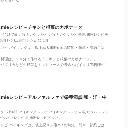
は作りません！
mieレシピ～チキンと根菜のカポナータ
グ 12月7日
,
バイキング レシピ
,
バイキング レシピ 未唯
,
未唯レシピ チ
鶏肉 レシピ
,
鶏肉 レシピ むね肉
ジテレビ バイキングは、坂上忍＆未唯mieの時短・簡単・節約ごは
ア料理は、２０分で作れる「チキンと根菜のカポナータ」。
やパプリカなどの野菜をトマトソースで煮込んだイタリア料理のこ
mieレシピ～アルファルファで栄養満点!和・洋・中
グ 12月6日
,
バイキング レシピ
,
バイキング レシピ 未唯
,
ピタパン レシ
ピタパン レシピ 具
,
未唯レシピ ピタパン
ジテレビ バイキングは、坂上忍＆未唯mieの時短・簡単・節約ごは