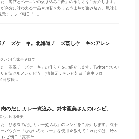
った「海苔とベーコンの炊き込みご飯」の作り方をご紹介します。
さが存分に味わえる一品☆海苔を炊くとうま味が染み込み、風味も
元：テレビ朝日「 ...
深チーズケーキ。北海道チーズ蒸しケーキのアレン
ジレシピ
,
家事ヤロウ
た「罪深チーズケーキ」の作り方をご紹介します。Twitterでいい
ズリ背徳グルメレシピ☆ （情報元：テレビ朝日「家事ヤロ
日放映 ...
肉のだし カレー煮込み。鈴木亜美さんのレシピ。
ロウ
,
鈴木亜美
った「ひき肉のだしカレー煮込み」のレシピをご紹介します。煮干
レーパウダー「なないろカレー」を使用☆教えてくれたのは、鈴木
レビ朝日「家事ヤ ...