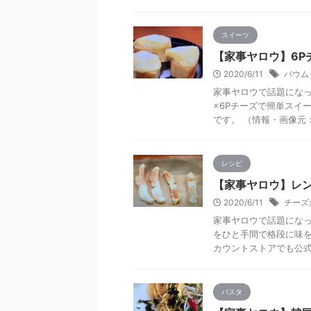
スイーツ
【家事ヤロウ】6P
2020/6/11
バウム
家事ヤロウで話題になっ
×6Pチーズで簡単スイ
です。 （情報・画像元：
レシピ
【家事ヤロウ】レ
2020/6/11
チーズ
家事ヤロウで話題にな
をひと手間で格段に味
カウントストアでも公式レ
パスタ