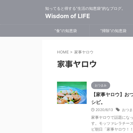
知ってると得する”生活の知恵袋”的なブログ。
Wisdom of LIFE
”食”の知恵袋
”掃除”の知恵袋
HOME
>
家事ヤロウ
家事ヤロウ
おつまみ
【家事ヤロウ】お
シピ。
2020/6/13
おつま
家事ヤロウで話題にな
す。モッツァレラチーズ
ビ朝日「家事ヤロウ！！！」