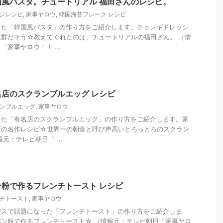
風パスタ。チュートリアル 福田さんのレシピ。
ジレシピ
,
家事ヤロウ
,
韓国海苔フレーク レシピ
った「韓国風パスタ」の作り方をご紹介します。チョレギドレッシ
群だそう☆教えてくれたのは、チュートリアルの福田さん。 （情
家事ヤロウ！！ ...
店のスクランブルエッグ レシピ
ンブルエッグ
,
家事ヤロウ
った「有名店のスクランブルエッグ」の作り方をご紹介します。家
店の名作レシピ☆世界一の朝食と呼び声高いとろっとろのスクラン
元：テレビ朝日「 ...
粉で作るフレンチトースト レシピ
チトースト
,
家事ヤロウ
デスで話題になった「フレンチトースト」の作り方をご紹介しま
ン粉で作るフレンチトースト☆ （情報元：テレビ朝日「家事ヤロ