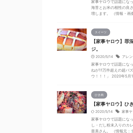
家事ヤロウで話題にな
海苔とお米の相性の良
増します。 （情報・画像
スイーツ
【家事ヤロウ】罪
ジ。
2020/5/14
アレン
家事ヤロウで話題になっ
ねが11万件超えの超バ
ウ！！！」 2020年5月14
ひき肉
【家事ヤロウ】ひき
2020/5/14
家事ヤ
家事ヤロウで話題にな
し・だし粉末入りのカ
亜美さん。 （情報元：テ