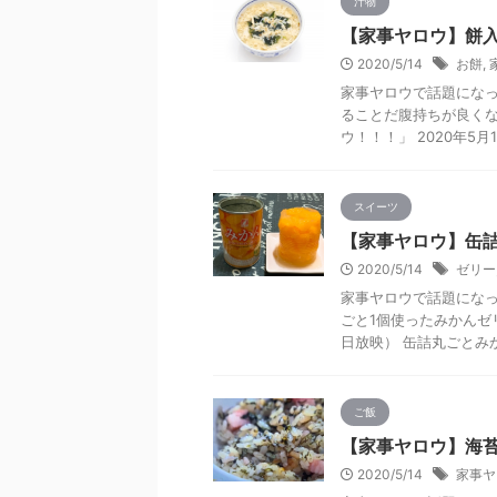
汁物
【家事ヤロウ】餅入
2020/5/14
お餅
,
家事ヤロウで話題にな
ることだ腹持ちが良くな
ウ！！！」 2020年5月1
スイーツ
【家事ヤロウ】缶詰
2020/5/14
ゼリー
家事ヤロウで話題にな
ごと1個使ったみかんゼリ
日放映） 缶詰丸ごとみかん
ご飯
【家事ヤロウ】海苔
2020/5/14
家事ヤ