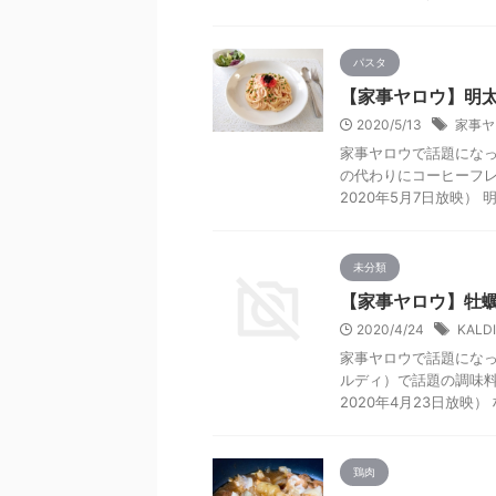
パスタ
【家事ヤロウ】明
2020/5/13
家事ヤ
家事ヤロウで話題にな
の代わりにコーヒーフレ
2020年5月7日放映） 明
未分類
【家事ヤロウ】牡蠣
2020/4/24
KALDI
家事ヤロウで話題になっ
ルディ）で話題の調味料
2020年4月23日放映） 材
鶏肉