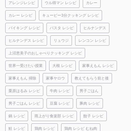
アレンジレシピ
ウル得マン レシピ
カレー
カレー レシピ
キューピー3分クッキング レシピ
バイキング レシピ
パスタ レシピ
ヒルナンデス
ヒルナンデス レシピ
リュウジ
レンコン レシピ
上沼恵美子のおしゃべりクッキング レシピ
世界一受けたい授業
大根 レシピ
家事えもん レシピ
家事えもん 掃除
家事ヤロウ
教えてもらう前と後
栗原はるみ レシピ
牛肉 レシピ
男子ごはん
男子ごはん レシピ
豆腐 レシピ
豚肉 レシピ
鍋 レシピ
雨上がり食楽部 レシピ
餃子 レシピ
鮭 レシピ
鶏肉 レシピ
鶏肉 レシピ むね肉