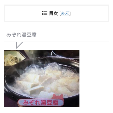
目次
[
表示
]
みぞれ湯豆腐