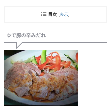
目次
[
表示
]
ゆで豚の辛みだれ