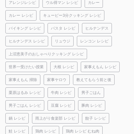
アレンジレシピ
ウル得マン レシピ
カレー
カレー レシピ
キューピー3分クッキング レシピ
バイキング レシピ
パスタ レシピ
ヒルナンデス
ヒルナンデス レシピ
リュウジ
レンコン レシピ
上沼恵美子のおしゃべりクッキング レシピ
世界一受けたい授業
大根 レシピ
家事えもん レシピ
家事えもん 掃除
家事ヤロウ
教えてもらう前と後
栗原はるみ レシピ
牛肉 レシピ
男子ごはん
男子ごはん レシピ
豆腐 レシピ
豚肉 レシピ
鍋 レシピ
雨上がり食楽部 レシピ
餃子 レシピ
鮭 レシピ
鶏肉 レシピ
鶏肉 レシピ むね肉