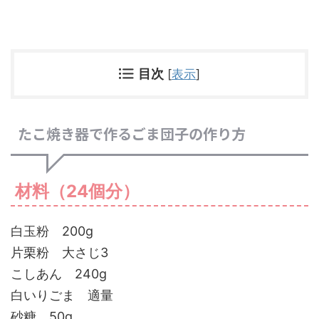
目次
[
表示
]
たこ焼き器で作るごま団子の作り方
材料（24個分）
白玉粉 200g
片栗粉 大さじ3
こしあん 240g
白いりごま 適量
砂糖 50g