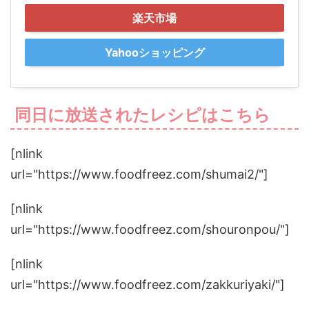
楽天市場
Yahooショッピング
同日に放送されたレシピはこちら
[nlink
url="https://www.foodfreez.com/shumai2/"]
[nlink
url="https://www.foodfreez.com/shouronpou/"]
[nlink
url="https://www.foodfreez.com/zakkuriyaki/"]