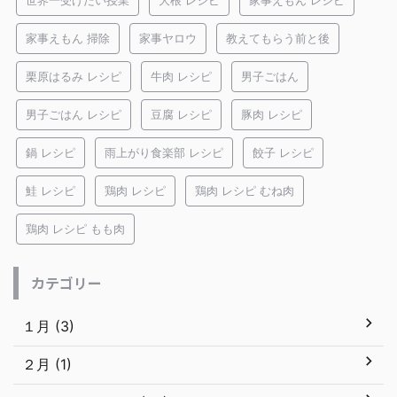
世界一受けたい授業
大根 レシピ
家事えもん レシピ
家事えもん 掃除
家事ヤロウ
教えてもらう前と後
栗原はるみ レシピ
牛肉 レシピ
男子ごはん
男子ごはん レシピ
豆腐 レシピ
豚肉 レシピ
鍋 レシピ
雨上がり食楽部 レシピ
餃子 レシピ
鮭 レシピ
鶏肉 レシピ
鶏肉 レシピ むね肉
鶏肉 レシピ もも肉
カテゴリー
１月 (3)
２月 (1)