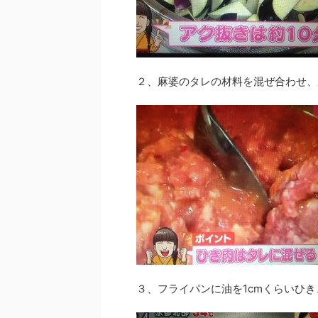
２、麻婆のタレの材料を混ぜ合わせ、
３、フライパンに油を1cmくらいひ