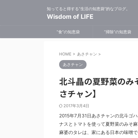
知ってると得する”生活の知恵袋”的なブログ。
Wisdom of LIFE
”食”の知恵袋
”掃除”の知恵袋
HOME
>
あさチャン
>
あさチャン
北斗晶の夏野菜のみ
さチャン】
2017年3月4日
2015年7月31日あさチャンの北斗ゴ
ナスとトマトを使って夏野菜のみそ麻
麻婆のタレは、家にある日本の味噌で