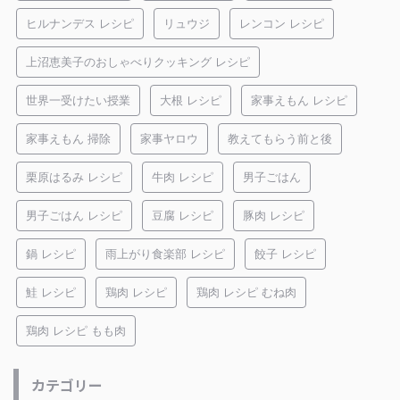
ヒルナンデス レシピ
リュウジ
レンコン レシピ
上沼恵美子のおしゃべりクッキング レシピ
世界一受けたい授業
大根 レシピ
家事えもん レシピ
家事えもん 掃除
家事ヤロウ
教えてもらう前と後
栗原はるみ レシピ
牛肉 レシピ
男子ごはん
男子ごはん レシピ
豆腐 レシピ
豚肉 レシピ
鍋 レシピ
雨上がり食楽部 レシピ
餃子 レシピ
鮭 レシピ
鶏肉 レシピ
鶏肉 レシピ むね肉
鶏肉 レシピ もも肉
カテゴリー