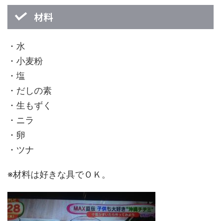
材料
・水
・小麦粉
・塩
・だしの素
・生もずく
・ニラ
・卵
・ツナ
※材料は好きな具でＯＫ。