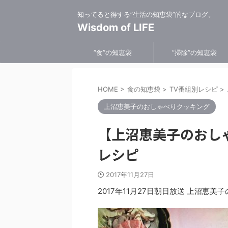
知ってると得する”生活の知恵袋”的なブログ。
Wisdom of LIFE
”食”の知恵袋
”掃除”の知恵袋
HOME
>
食の知恵袋
>
TV番組別レシピ
>
上沼恵美子のおしゃべりクッキング
【上沼恵美子のおし
レシピ
2017年11月27日
2017年11月27日朝日放送 上沼恵