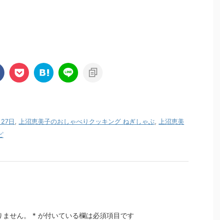
27日
,
上沼恵美子のおしゃべりクッキング ねぎしゃぶ
,
上沼恵美
ピ
りません。
*
が付いている欄は必須項目です