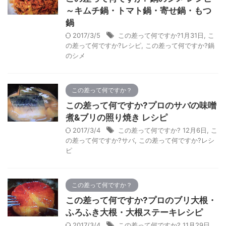
～キムチ鍋・トマト鍋・寄せ鍋・もつ
鍋
2017/3/5
この差って何ですか?1月31日
,
こ
の差って何ですか?レシピ
,
この差って何ですか?鍋
のシメ
この差って何ですか？
この差って何ですか?プロのサバの味噌
煮&ブリの照り焼き レシピ
2017/3/4
この差って何ですか? 12月6日
,
こ
の差って何ですか?サバ
,
この差って何ですか?レシ
ピ
この差って何ですか？
この差って何ですか?プロのブリ大根・
ふろふき大根・大根ステーキレシピ
2017/3/4
この差って何ですか? 11月29日
,