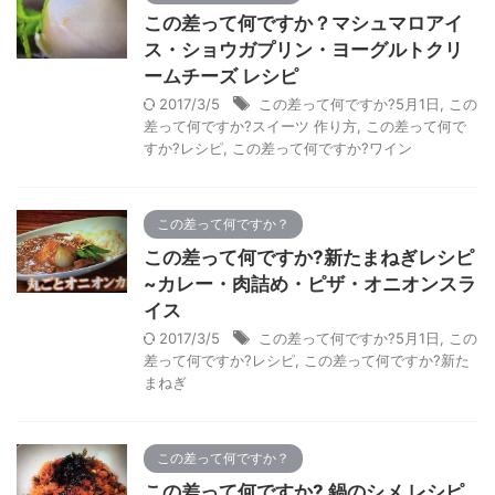
この差って何ですか？マシュマロアイ
ス・ショウガプリン・ヨーグルトクリ
ームチーズ レシピ
2017/3/5
この差って何ですか?5月1日
,
この
差って何ですか?スイーツ 作り方
,
この差って何で
すか?レシピ
,
この差って何ですか?ワイン
この差って何ですか？
この差って何ですか?新たまねぎレシピ
~カレー・肉詰め・ピザ・オニオンスラ
イス
2017/3/5
この差って何ですか?5月1日
,
この
差って何ですか?レシピ
,
この差って何ですか?新た
まねぎ
この差って何ですか？
この差って何ですか? 鍋のシメ レシピ