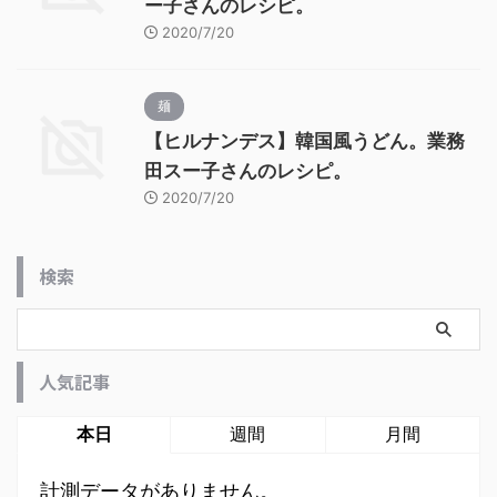
ー子さんのレシピ。
2020/7/20
麺
【ヒルナンデス】韓国風うどん。業務
田スー子さんのレシピ。
2020/7/20
検索
人気記事
本日
週間
月間
計測データがありません。