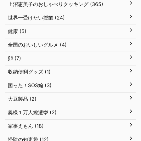
上沼恵美子のおしゃべりクッキング (365)
世界一受けたい授業 (24)
健康 (5)
全国のおいしいグルメ (4)
卵 (7)
収納便利グッズ (1)
困った！SOS編 (3)
大豆製品 (2)
奥様１万人総選挙 (2)
家事えもん (18)
掃除の知恵袋 (12)