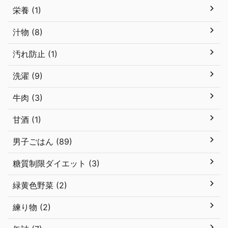
栄養 (1)
汁物 (8)
汚れ防止 (1)
洗濯 (9)
牛肉 (3)
甘酒 (1)
男子ごはん (89)
糖質制限ダイエット (3)
緑黄色野菜 (2)
練り物 (2)