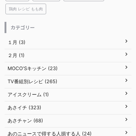
鶏肉 レシピ もも肉
カテゴリー
１月 (3)
２月 (1)
MOCO'Sキッチン (23)
TV番組別レシピ (265)
アイスクリーム (1)
あさイチ (323)
あさチャン (68)
あのニュースで得する人損する人 (24)