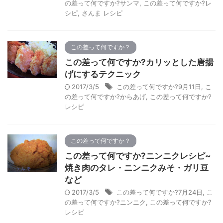
の差って何ですか?サンマ
,
この差って何ですか?レ
シピ
,
さんま レシピ
この差って何ですか？
この差って何ですか?カリッとした唐揚
げにするテクニック
2017/3/5
この差って何ですか?9月11日
,
こ
の差って何ですか?からあげ
,
この差って何ですか?
レシピ
この差って何ですか？
この差って何ですか?ニンニクレシピ~
焼き肉のタレ・ニンニクみそ・ガリ豆
など
2017/3/5
この差って何ですか?7月24日
,
こ
の差って何ですか?ニンニク
,
この差って何ですか?
レシピ