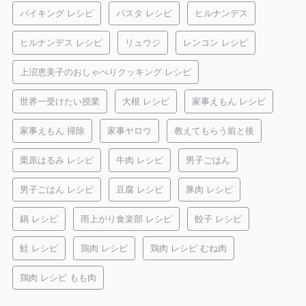
バイキング レシピ
パスタ レシピ
ヒルナンデス
ヒルナンデス レシピ
リュウジ
レンコン レシピ
上沼恵美子のおしゃべりクッキング レシピ
世界一受けたい授業
大根 レシピ
家事えもん レシピ
家事えもん 掃除
家事ヤロウ
教えてもらう前と後
栗原はるみ レシピ
牛肉 レシピ
男子ごはん
男子ごはん レシピ
豆腐 レシピ
豚肉 レシピ
鍋 レシピ
雨上がり食楽部 レシピ
餃子 レシピ
鮭 レシピ
鶏肉 レシピ
鶏肉 レシピ むね肉
鶏肉 レシピ もも肉