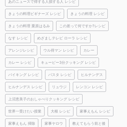
あのニュースで得する人損する人 レシピ
きょうの料理ビギナーズ レシピ
きょうの料理 レシピ
きょうの料理 栗原はるみ
この差って何ですか?レシピ
なす レシピ
めざましテレビ ローラ レシピ
アレンジレシピ
ウル得マン レシピ
カレー
カレー レシピ
キューピー3分クッキング レシピ
バイキング レシピ
パスタ レシピ
ヒルナンデス
ヒルナンデス レシピ
リュウジ
レンコン レシピ
上沼恵美子のおしゃべりクッキング レシピ
世界一受けたい授業
大根 レシピ
家事えもん レシピ
家事えもん 掃除
家事ヤロウ
教えてもらう前と後