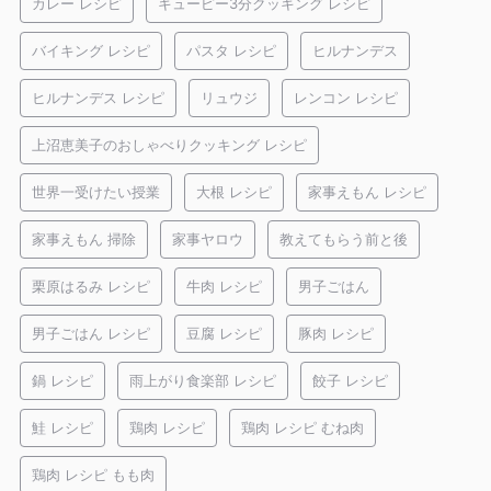
カレー レシピ
キューピー3分クッキング レシピ
バイキング レシピ
パスタ レシピ
ヒルナンデス
ヒルナンデス レシピ
リュウジ
レンコン レシピ
上沼恵美子のおしゃべりクッキング レシピ
世界一受けたい授業
大根 レシピ
家事えもん レシピ
家事えもん 掃除
家事ヤロウ
教えてもらう前と後
栗原はるみ レシピ
牛肉 レシピ
男子ごはん
男子ごはん レシピ
豆腐 レシピ
豚肉 レシピ
鍋 レシピ
雨上がり食楽部 レシピ
餃子 レシピ
鮭 レシピ
鶏肉 レシピ
鶏肉 レシピ むね肉
鶏肉 レシピ もも肉