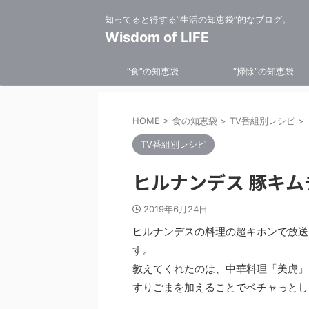
知ってると得する”生活の知恵袋”的なブログ。
Wisdom of LIFE
”食”の知恵袋
”掃除”の知恵袋
HOME
>
食の知恵袋
>
TV番組別レシピ
>
TV番組別レシピ
ヒルナンデス 豚キ
2019年6月24日
ヒルナンデスの料理の超キホンで放送
す。
教えてくれたのは、中華料理「美虎」
すりごまを加えることでベチャっとし