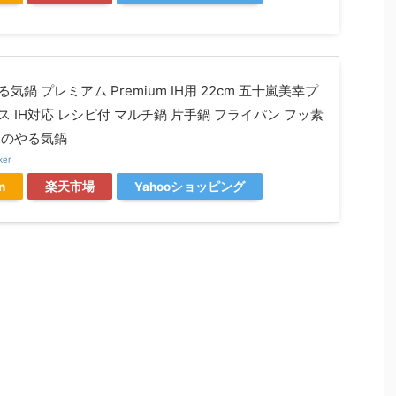
気鍋 プレミアム Premium IH用 22cm 五十嵐美幸プ
ス IH対応 レシピ付 マルチ鍋 片手鍋 フライパン フッ素
ゆのやる気鍋
ker
n
楽天市場
Yahooショッピング