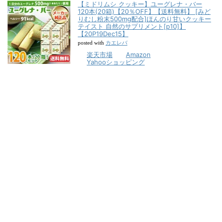
【ミドリムシ クッキー】ユーグレナ・バー
120本(20箱)【20％OFF】【送料無料】 [みど
りむし粉末500mg配合]ほんのり甘いクッキー
テイスト 自然のサプリメント[p10]】
【20P19Dec15】
カエレバ
posted with
楽天市場
Amazon
Yahooショッピング