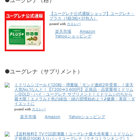
●ユーグレナ（粉）
【ユーグレナ公式通販ショップ】ユーグレナ・
プラス（1箱3粒×31包入）
カエレバ
posted with
楽天市場
Amazon
Yahooショッピング
●ユーグレナ（サプリメント）
ミドリムシゴールド120粒・増量版「モンド連続2年受賞」！楽天
人気No.1なんと！【7,200⇒3,600円】正規品・品質重視ミドリム
シGOLD・ハイ・ユーグレナ サプリメント！ミドリムシのちから
最大限！エメラルド色の緑虫・緑の習慣始めよう♪健康・美容・ダ
イエットに
カエレバ
posted with
楽天市場
Amazon
Yahooショッピング
【送料無料】TVで話題沸騰！ユーグレナ最大含有量！ミドリムシ
正規商品100粒入りパックユーグレナ《クチコミランキング》1