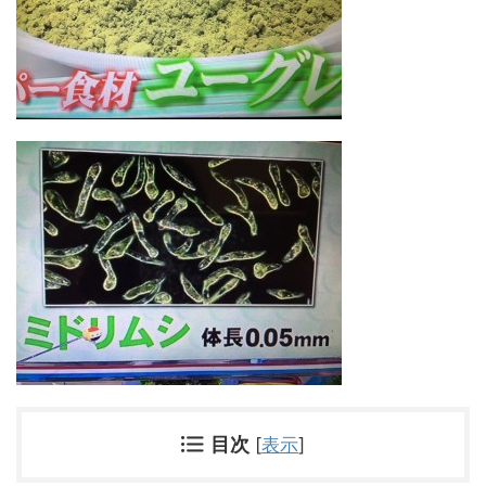
目次
[
表示
]