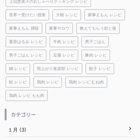
上沼恵美子のおしゃべりクッキング レシピ
世界一受けたい授業
大根 レシピ
家事えもん レシピ
家事えもん 掃除
家事ヤロウ
教えてもらう前と後
栗原はるみ レシピ
牛肉 レシピ
男子ごはん
男子ごはん レシピ
豆腐 レシピ
豚肉 レシピ
鍋 レシピ
雨上がり食楽部 レシピ
餃子 レシピ
鮭 レシピ
鶏肉 レシピ
鶏肉 レシピ むね肉
鶏肉 レシピ もも肉
カテゴリー
１月 (3)