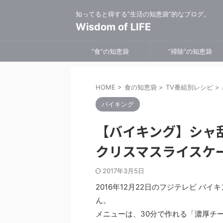
知ってると得する”生活の知恵袋”的なブログ。
Wisdom of LIFE
”食”の知恵袋
”掃除”の知恵袋
HOME
>
食の知恵袋
>
TV番組別レシピ
>
バイキング
【バイキング】シャ
クリスマスライスケ
2017年3月5日
2016年12月22日のフジテレビ 
ん。
メニューは、30分で作れる「濃厚チ