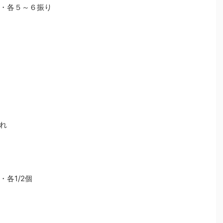
・各５～６振り
れ
各1/2個