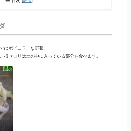
目次
[
表示
]
ダ
ではポピュラーな野菜。
、根セロリは土の中に入っている部分を食べます。