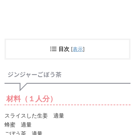
目次
[
表示
]
ジンジャーごぼう茶
材料（１人分）
スライスした生姜 適量
蜂蜜 適量
ごぼう茶 適量