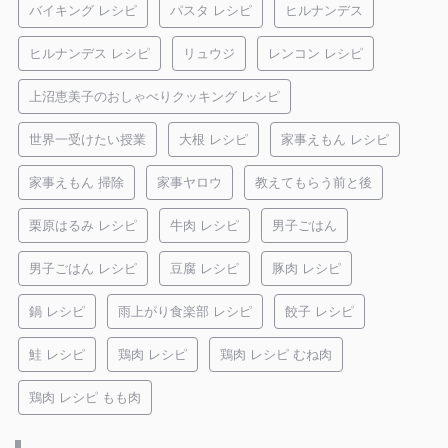
バイキング レシピ
パスタ レシピ
ヒルナンデス
ヒルナンデス レシピ
リュウジ
レンコン レシピ
上沼恵美子のおしゃべりクッキング レシピ
世界一受けたい授業
大根 レシピ
家事えもん レシピ
家事えもん 掃除
家事ヤロウ
教えてもらう前と後
栗原はるみ レシピ
牛肉 レシピ
男子ごはん
男子ごはん レシピ
豆腐 レシピ
豚肉 レシピ
鍋 レシピ
雨上がり食楽部 レシピ
餃子 レシピ
鮭 レシピ
鶏肉 レシピ
鶏肉 レシピ むね肉
鶏肉 レシピ もも肉