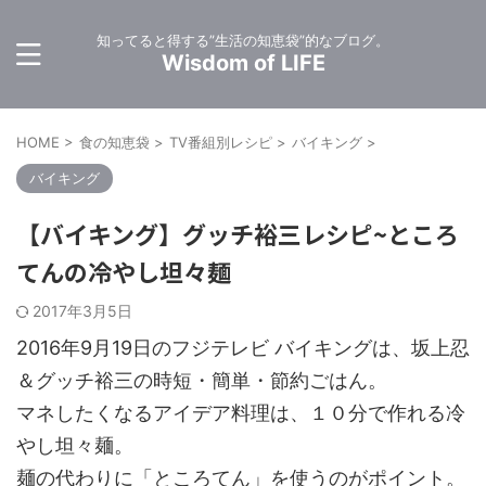
知ってると得する”生活の知恵袋”的なブログ。
Wisdom of LIFE
HOME
>
食の知恵袋
>
TV番組別レシピ
>
バイキング
>
バイキング
【バイキング】グッチ裕三レシピ~ところ
てんの冷やし坦々麺
2017年3月5日
2016年9月19日のフジテレビ バイキングは、坂上忍
＆グッチ裕三の時短・簡単・節約ごはん。
マネしたくなるアイデア料理は、１０分で作れる冷
やし坦々麺。
麺の代わりに「ところてん」を使うのがポイント。