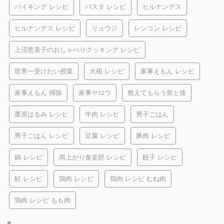
バイキング レシピ
パスタ レシピ
ヒルナンデス
ヒルナンデス レシピ
リュウジ
レンコン レシピ
上沼恵美子のおしゃべりクッキング レシピ
世界一受けたい授業
大根 レシピ
家事えもん レシピ
家事えもん 掃除
家事ヤロウ
教えてもらう前と後
栗原はるみ レシピ
牛肉 レシピ
男子ごはん
男子ごはん レシピ
豆腐 レシピ
豚肉 レシピ
鍋 レシピ
雨上がり食楽部 レシピ
餃子 レシピ
鮭 レシピ
鶏肉 レシピ
鶏肉 レシピ むね肉
鶏肉 レシピ もも肉