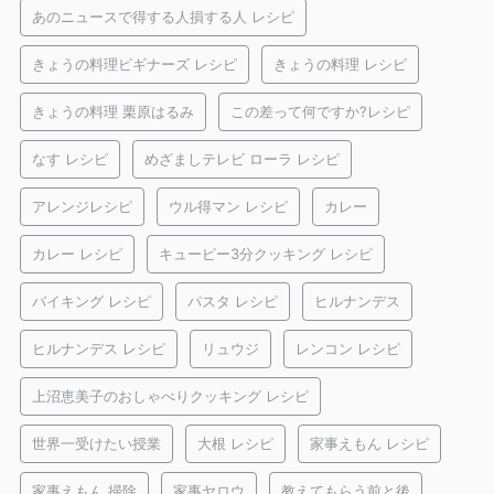
あのニュースで得する人損する人 レシピ
きょうの料理ビギナーズ レシピ
きょうの料理 レシピ
きょうの料理 栗原はるみ
この差って何ですか?レシピ
なす レシピ
めざましテレビ ローラ レシピ
アレンジレシピ
ウル得マン レシピ
カレー
カレー レシピ
キューピー3分クッキング レシピ
バイキング レシピ
パスタ レシピ
ヒルナンデス
ヒルナンデス レシピ
リュウジ
レンコン レシピ
上沼恵美子のおしゃべりクッキング レシピ
世界一受けたい授業
大根 レシピ
家事えもん レシピ
家事えもん 掃除
家事ヤロウ
教えてもらう前と後