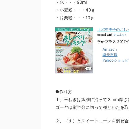
・水・・・90ml
・小麦粉・・・40ｇ
・片栗粉・・・10ｇ
上沼恵美子のおしゃべ
カエレバ
posted with
学研プラス 2017-0
Amazon
楽天市場
Yahooショッ
●作り方
１、玉ねぎは繊維に沿って３mm厚さ
ゴーヤは縦半分に切って種とわたを取
２、（１）とスイートコーンを混ぜ合