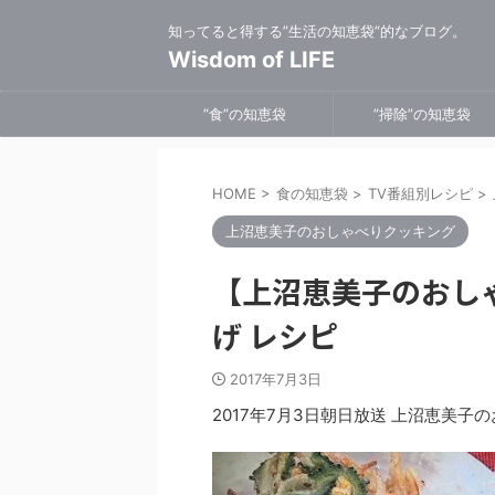
知ってると得する”生活の知恵袋”的なブログ。
Wisdom of LIFE
”食”の知恵袋
”掃除”の知恵袋
HOME
>
食の知恵袋
>
TV番組別レシピ
>
上沼恵美子のおしゃべりクッキング
【上沼恵美子のおし
げ レシピ
2017年7月3日
2017年7月3日朝日放送 上沼恵美