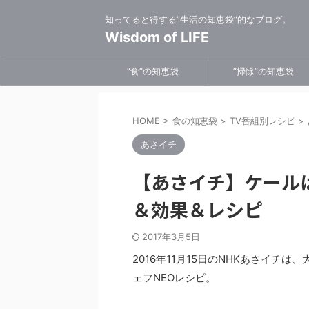
知ってると得する”生活の知恵袋”的なブログ。
Wisdom of LIFE
”食”の知恵袋
”掃除”の知恵袋
HOME
>
食の知恵袋
>
TV番組別レシピ
>
あさイチ
【あさイチ】ケール
＆効果＆レシピ
2017年3月5日
2016年11月15日のNHKあさイ
ェフNEOレシピ。