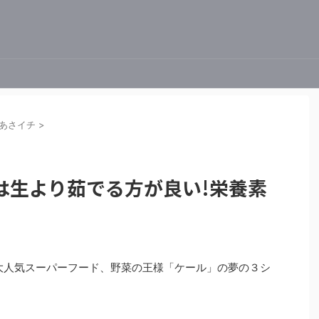
あさイチ
>
は生より茹でる方が良い!栄養素
チは、大人気スーパーフード、野菜の王様「ケール」の夢の３シ