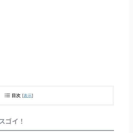
目次
[
表示
]
スゴイ！