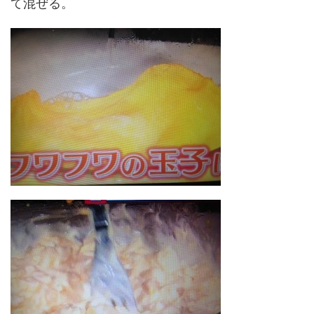
て混ぜる。