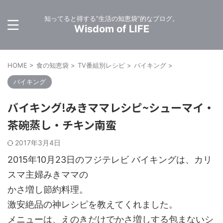
知ってると得する”生活の知恵袋”的なブログ。
Wisdom of LIFE
HOME
>
食の知恵袋
>
TV番組別レシピ
>
バイキング
>
バイキング
バイキング!みきママレシピ~シューマイ・
茶碗蒸し・チキン南蛮
2017年3月4日
2015年10月23日のフジテレビ バイキングは、カリ
スマ主婦みきママの
かさ増し節約料理。
激安絶品の神レシピを教えてくれました。
メニューは、えのきだけでかさ増しする包まないシ