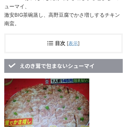
ューマイ、
激安BIG茶碗蒸し、高野豆腐でかさ増しするチキン
南蛮。
目次
[
表示
]
えのき茸で包まないシューマイ