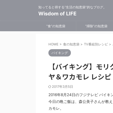
知ってると得する”生活の知恵袋”的なブログ。
Wisdom of LIFE
”食”の知恵袋
”掃除”の知恵袋
HOME
>
食の知恵袋
>
TV番組別レシピ
>
バイキング
【バイキング】モリク
ヤ＆ワカモレ レシピ
2017年3月5日
2016年8月24日のフジテレビ バ
今日の晩ご飯は、森公美子さんが教え
カモレ。