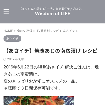
知ってると得する”生活の知恵袋”的なブログ。
Wisdom of LIFE
HOME
>
食の知恵袋
>
TV番組別レシピ
>
あさイチ
>
あさイチ
【あさイチ】焼きあじの南蛮漬け レシピ
2017年3月5日
2016年6月22日のNHKあさイチ 解決ごはんは、焼
きあじの南蛮漬け。
夏のさっぱりおかずにオススメの一品。
冷蔵庫で３日間保存可能です。