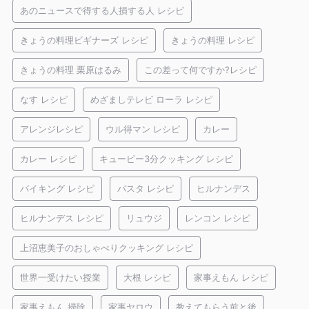
あのニュースで得する人損する人 レシピ
きょうの料理ビギナーズ レシピ
きょうの料理 レシピ
きょうの料理 栗原はるみ
この差って何ですか?レシピ
なす レシピ
めざましテレビ ローラ レシピ
アレンジレシピ
ウル得マン レシピ
カレー
カレー レシピ
キューピー3分クッキング レシピ
バイキング レシピ
パスタ レシピ
ヒルナンデス
ヒルナンデス レシピ
リュウジ
レンコン レシピ
上沼恵美子のおしゃべりクッキング レシピ
世界一受けたい授業
大根 レシピ
家事えもん レシピ
家事えもん 掃除
家事ヤロウ
教えてもらう前と後