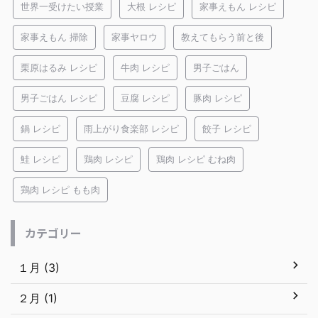
世界一受けたい授業
大根 レシピ
家事えもん レシピ
家事えもん 掃除
家事ヤロウ
教えてもらう前と後
栗原はるみ レシピ
牛肉 レシピ
男子ごはん
男子ごはん レシピ
豆腐 レシピ
豚肉 レシピ
鍋 レシピ
雨上がり食楽部 レシピ
餃子 レシピ
鮭 レシピ
鶏肉 レシピ
鶏肉 レシピ むね肉
鶏肉 レシピ もも肉
カテゴリー
１月 (3)
２月 (1)