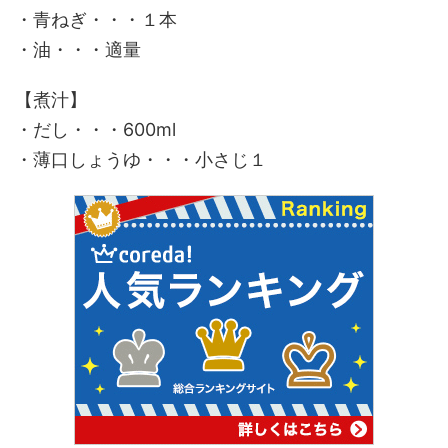
・青ねぎ・・・１本
・油・・・適量
【煮汁】
・だし・・・600ml
・薄口しょうゆ・・・小さじ１