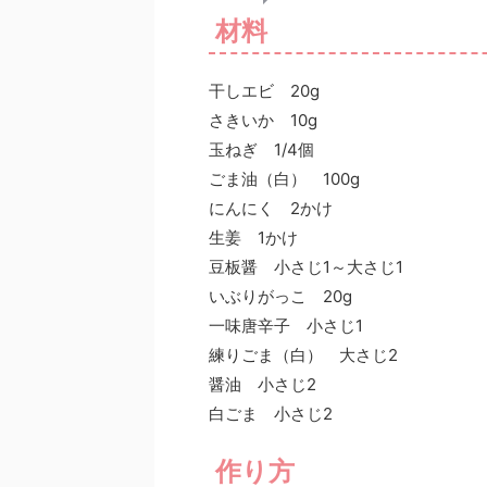
材料
干しエビ 20g
さきいか 10g
玉ねぎ 1/4個
ごま油（白） 100g
にんにく 2かけ
生姜 1かけ
豆板醤 小さじ1～大さじ1
いぶりがっこ 20g
一味唐辛子 小さじ1
練りごま（白） 大さじ2
醤油 小さじ2
白ごま 小さじ2
作り方