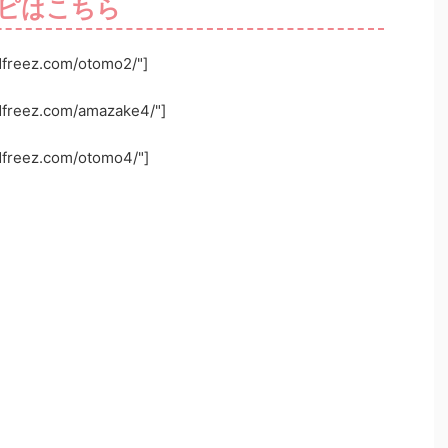
ピはこちら
odfreez.com/otomo2/"]
odfreez.com/amazake4/"]
odfreez.com/otomo4/"]