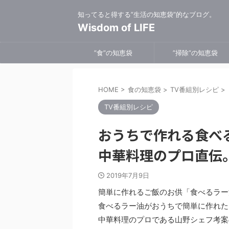
知ってると得する”生活の知恵袋”的なブログ。
Wisdom of LIFE
”食”の知恵袋
”掃除”の知恵袋
HOME
>
食の知恵袋
>
TV番組別レシピ
>
TV番組別レシピ
おうちで作れる食べ
中華料理のプロ直伝
2019年7月9日
簡単に作れるご飯のお供「食べるラー
食べるラー油がおうちで簡単に作れた
中華料理のプロである山野シェフ考案