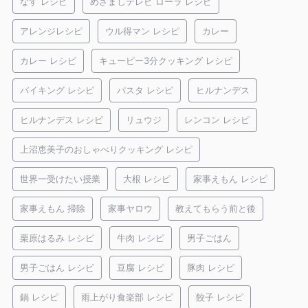
なす レシピ
めざましテレビ ローラ レシピ
アレンジレシピ
ウル得マン レシピ
カレー
カレー レシピ
キューピー3分クッキング レシピ
バイキング レシピ
パスタ レシピ
ヒルナンデス
ヒルナンデス レシピ
リュウジ
レンコン レシピ
上沼恵美子のおしゃべりクッキング レシピ
世界一受けたい授業
大根 レシピ
家事えもん レシピ
家事えもん 掃除
家事ヤロウ
教えてもらう前と後
栗原はるみ レシピ
牛肉 レシピ
男子ごはん
男子ごはん レシピ
豆腐 レシピ
豚肉 レシピ
鍋 レシピ
雨上がり食楽部 レシピ
餃子 レシピ