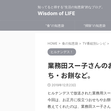
知ってると得する”生活の知恵袋”的なブログ。
Wisdom of LIFE
”食”の知恵袋
”掃除”の知恵袋
HOME
>
食の知恵袋
>
TV番組別レシピ
>
ヒルナンデス！
業務田スー子さんの
ち・お餅など。
2019年12月23日
ヒルナンデスで放送された業務用スー
今回は、お正月に役立つおせちやお餅
教えてくれたのは、業務田スー子さん