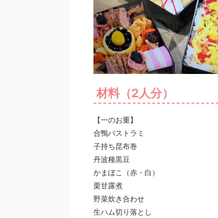
材料（2人分）
【一のお重】
合鴨パストラミ
子持ち昆布巻
丹波種黒豆
かまぼこ（赤・白）
栗甘露煮
野菜炊き合わせ
生ハム切り落とし