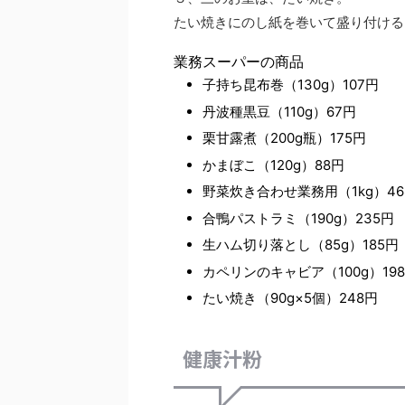
たい焼きにのし紙を巻いて盛り付ける
業務スーパーの商品
子持ち昆布巻（130g）107円
丹波種黒豆（110g）67円
栗甘露煮（200g瓶）175円
かまぼこ（120g）88円
野菜炊き合わせ業務用（1kg）46
合鴨パストラミ（190g）235円
生ハム切り落とし（85g）185円
カペリンのキャビア（100g）19
たい焼き（90g×5個）248円
健康汁粉