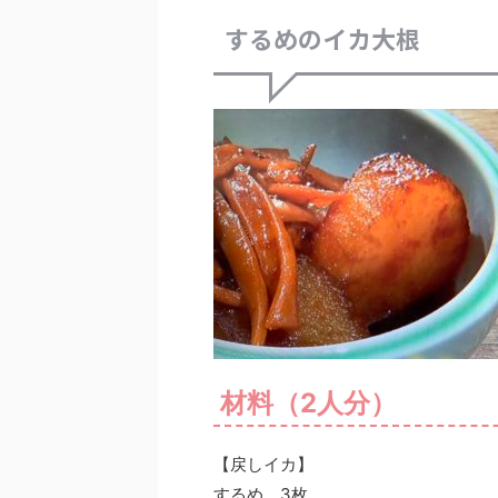
するめのイカ大根
材料（2人分）
【戻しイカ】
するめ 3枚