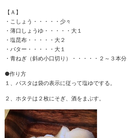
【Ａ】
・こしょう・・・・・少々
・薄口しょうゆ・・・・・大１
・塩昆布・・・・・大２
・バター・・・・・大１
・青ねぎ（斜め小口切り）・・・・・２～３本分
●作り方
１、パスタは袋の表示に従って塩ゆでする。
２、ホタテは２枚にそぎ、酒をまぶす。