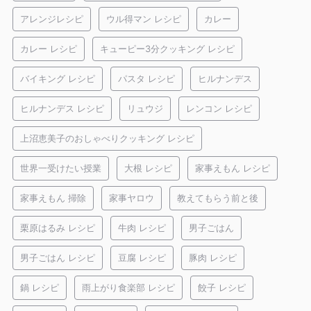
アレンジレシピ
ウル得マン レシピ
カレー
カレー レシピ
キューピー3分クッキング レシピ
バイキング レシピ
パスタ レシピ
ヒルナンデス
ヒルナンデス レシピ
リュウジ
レンコン レシピ
上沼恵美子のおしゃべりクッキング レシピ
世界一受けたい授業
大根 レシピ
家事えもん レシピ
家事えもん 掃除
家事ヤロウ
教えてもらう前と後
栗原はるみ レシピ
牛肉 レシピ
男子ごはん
男子ごはん レシピ
豆腐 レシピ
豚肉 レシピ
鍋 レシピ
雨上がり食楽部 レシピ
餃子 レシピ