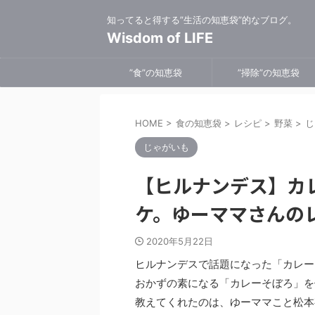
知ってると得する”生活の知恵袋”的なブログ。
Wisdom of LIFE
”食”の知恵袋
”掃除”の知恵袋
HOME
>
食の知恵袋
>
レシピ
>
野菜
>
じ
じゃがいも
【ヒルナンデス】カ
ケ。ゆーママさんの
2020年5月22日
ヒルナンデスで話題になった「カレー
おかずの素になる「カレーそぼろ」を
教えてくれたのは、ゆーママこと松本