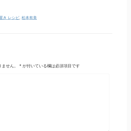
置き レシピ
,
松本有美
りません。
*
が付いている欄は必須項目です