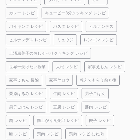
カレー レシピ
キューピー3分クッキング レシピ
バイキング レシピ
パスタ レシピ
ヒルナンデス
ヒルナンデス レシピ
リュウジ
レンコン レシピ
上沼恵美子のおしゃべりクッキング レシピ
世界一受けたい授業
大根 レシピ
家事えもん レシピ
家事えもん 掃除
家事ヤロウ
教えてもらう前と後
栗原はるみ レシピ
牛肉 レシピ
男子ごはん
男子ごはん レシピ
豆腐 レシピ
豚肉 レシピ
鍋 レシピ
雨上がり食楽部 レシピ
餃子 レシピ
鮭 レシピ
鶏肉 レシピ
鶏肉 レシピ むね肉